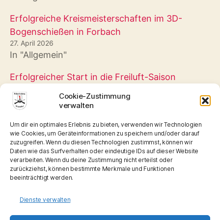
Erfolgreiche Kreismeisterschaften im 3D-
Bogenschießen in Forbach
27. April 2026
In "Allgemein"
Erfolgreicher Start in die Freiluft-Saison
25. Mai 2025
Cookie-Zustimmung
In "Allgemein"
verwalten
Um dir ein optimales Erlebnis zu bieten, verwenden wir Technologien
wie Cookies, um Geräteinformationen zu speichern und/oder darauf
zuzugreifen. Wenn du diesen Technologien zustimmst, können wir
Daten wie das Surfverhalten oder eindeutige IDs auf dieser Website
verarbeiten. Wenn du deine Zustimmung nicht erteilst oder
←
Platzierungen bei den Deutschen
zurückziehst, können bestimmte Merkmale und Funktionen
Meisterschaften 2025
beeinträchtigt werden.
→
Zweiter Wettkampftag in der Verbandsliga
Dienste verwalten
Nord