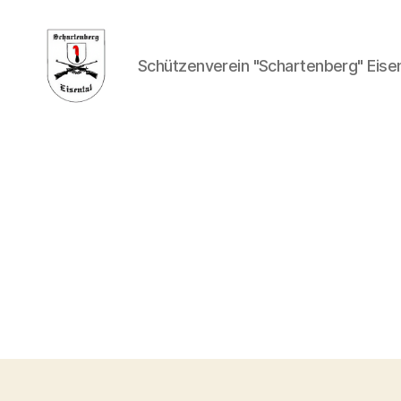
Schützenverein "Schartenberg" Eisent
Schützenverein
"Schartenberg"
Eisental
e.
V.