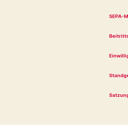
SEPA-M
Beitrit
Einwill
Standge
Satzun