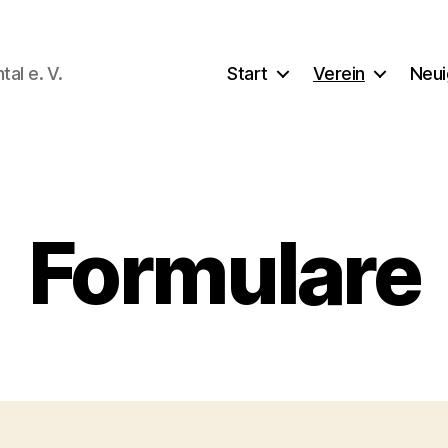
al e. V.
Start
Verein
Neui
Formulare