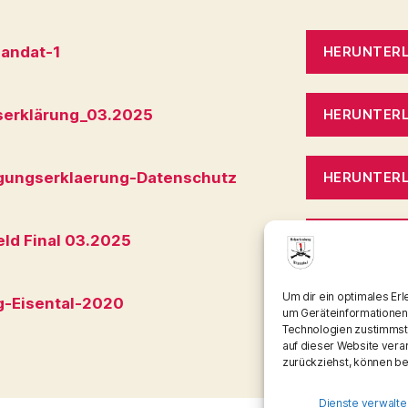
andat-1
HERUNTER
tserklärung_03.2025
HERUNTER
igungserklaerung-Datenschutz
HERUNTER
ld Final 03.2025
HERUNTER
Um dir ein optimales Er
g-Eisental-2020
HERUNTER
um Geräteinformationen
Technologien zustimmst,
auf dieser Website vera
zurückziehst, können b
Dienste verwalte