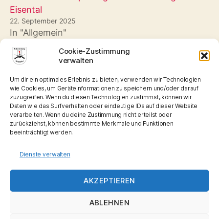
Eisental
22. September 2025
In "Allgemein"
Cookie-Zustimmung
Zweiter Wettkampftag in der Verbandsliga
verwalten
Nord
7. Dezember 2025
Um dir ein optimales Erlebnis zu bieten, verwenden wir Technologien
wie Cookies, um Geräteinformationen zu speichern und/oder darauf
In "Ergebnisse"
zuzugreifen. Wenn du diesen Technologien zustimmst, können wir
Daten wie das Surfverhalten oder eindeutige IDs auf dieser Website
verarbeiten. Wenn du deine Zustimmung nicht erteilst oder
zurückziehst, können bestimmte Merkmale und Funktionen
beeinträchtigt werden.
Dienste verwalten
→
Förderpreisschießen
AKZEPTIEREN
ABLEHNEN