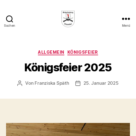
Suchen
Menü
Schützenverein
"Schartenberg"
Eisental
e.
Kategorien
ALLGEMEIN
KÖNIGSFEIER
V.
Königsfeier 2025
Von
Franziska Späth
25. Januar 2025
Beitragsautor
Veröffentlichungsdatum